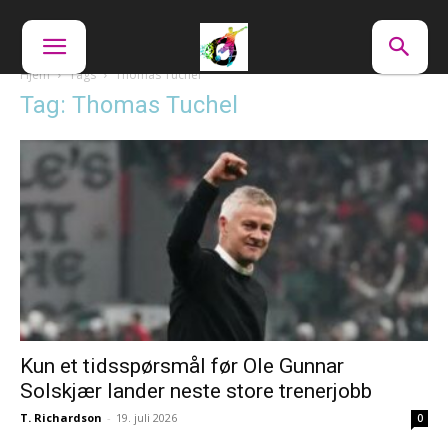
Hjem
Tags
Thomas Tuchel
Tag: Thomas Tuchel
Kun et tidsspørsmål før Ole Gunnar
Solskjær lander neste store trenerjobb
T. Richardson
-
19. juli 2026
0