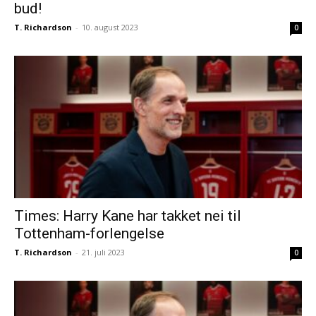
bud!
T. Richardson
-
10. august 2023
0
Times: Harry Kane har takket nei til
Tottenham-forlengelse
T. Richardson
-
21. juli 2023
0