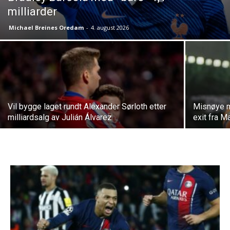
milliarder
Michael Breines Oredam
-
4. august 2026
Vil bygge laget rundt Alexander Sørloth etter
Misnøye m
milliardsalg av Julián Álvarez
exit fra M