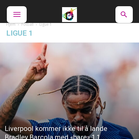
Hjem
Fotball
Ligue 1
LIGUE 1
Liverpool kommer ikke til å lande
Bradley Barcola med «bare» 1,1