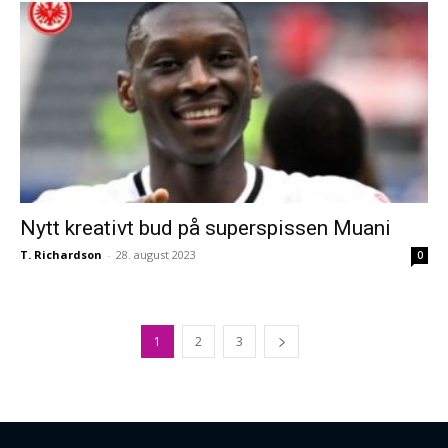
Nytt kreativt bud på superspissen Muani
T. Richardson
-
28. august 2023
0
1
2
3