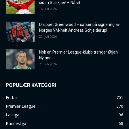
siden Solskjær! – Nå vil...
16. juli 2026
Droppet Greenwood – satser på signering av
Norges VM-helt Andreas Schjelderup!
22. juli 2026
Nok en Premier League-klubb trenger Ørjan
Nyland
20. juli 2026
POPULÆR KATEGORI
Fotball
701
Premier League
370
La Liga
96
Bundesliga
68