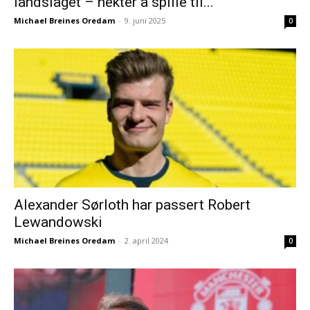
landslaget – nekter å spille til...
Michael Breines Oredam
-
9. juni 2025
0
Alexander Sørloth har passert Robert
Lewandowski
Michael Breines Oredam
-
2. april 2024
0