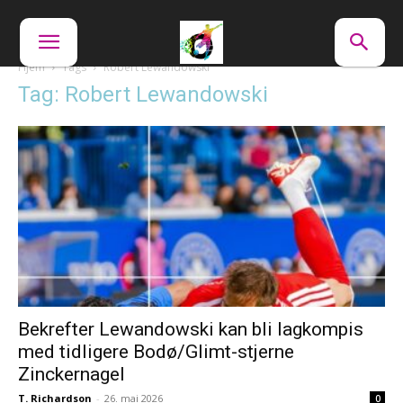
Hjem
Tags
Robert Lewandowski
Tag: Robert Lewandowski
Bekrefter Lewandowski kan bli lagkompis
med tidligere Bodø/Glimt-stjerne
Zinckernagel
T. Richardson
-
26. mai 2026
0