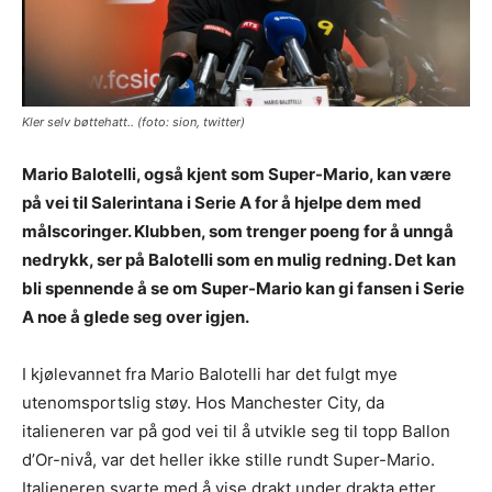
Kler selv bøttehatt.. (foto: sion, twitter)
Mario Balotelli, også kjent som Super-Mario, kan være
på vei til Salerintana i Serie A for å hjelpe dem med
målscoringer. Klubben, som trenger poeng for å unngå
nedrykk, ser på Balotelli som en mulig redning. Det kan
bli spennende å se om Super-Mario kan gi fansen i Serie
A noe å glede seg over igjen.
I kjølevannet fra Mario Balotelli har det fulgt mye
utenomsportslig støy. Hos Manchester City, da
italieneren var på god vei til å utvikle seg til topp Ballon
d’Or-nivå, var det heller ikke stille rundt Super-Mario.
Italieneren svarte med å vise drakt under drakta etter