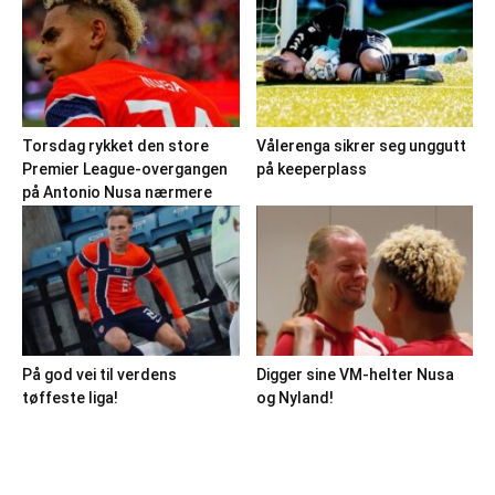
Torsdag rykket den store
Vålerenga sikrer seg unggutt
Premier League-overgangen
på keeperplass
på Antonio Nusa nærmere
På god vei til verdens
Digger sine VM-helter Nusa
tøffeste liga!
og Nyland!