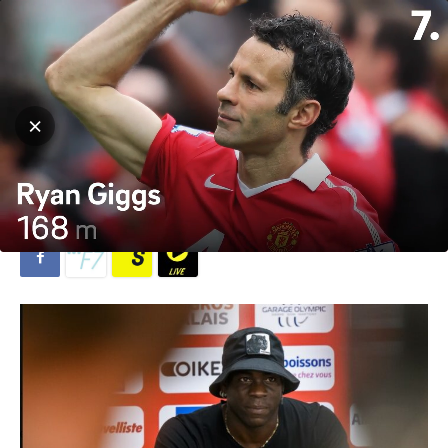
Hjem
Fotball
Fotball
Serie A
Salerintana vil hente Balotelli
for måljakt
Av
Lina Elisabeth Skottene
-
20. januar 2024
643
0