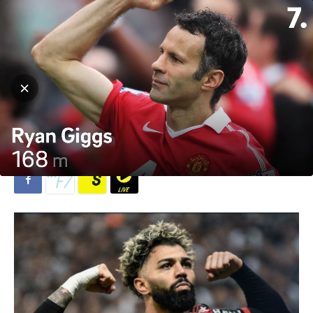
Hjem
Fotball
Fotball
Premier League
Misnøye og press øker rundt
Erik ten Hag
Av
Lina Elisabeth Skottene
-
5. november 2023
567
0