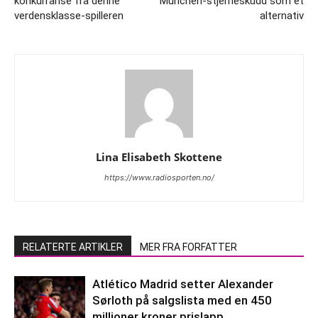
konkurranse fra denne
München-stjerneskudd som et
verdensklasse-spilleren
alternativ
Lina Elisabeth Skottene
https://www.radiosporten.no/
RELATERTE ARTIKLER
MER FRA FORFATTER
Atlético Madrid setter Alexander
Sørloth på salgslista med en 450
millioner kroner prislapp