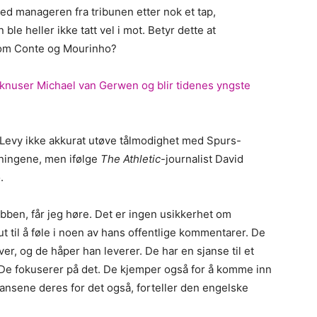
ed manageren fra tribunen etter nok et tap,
e heller ikke tatt vel i mot. Betyr dette at
 som Conte og Mourinho?
 knuser Michael van Gerwen og blir tidenes yngste
l Levy ikke akkurat utøve tålmodighet med Spurs-
tningene, men ifølge
The Athletic
-journalist David
.
bben, får jeg høre. Det er ingen usikkerhet om
ut til å føle i noen av hans offentlige kommentarer. De
ver, og de håper han leverer. De har en sjanse til et
 De fokuserer på det. De kjemper også for å komme inn
sjansene deres for det også, forteller den engelske