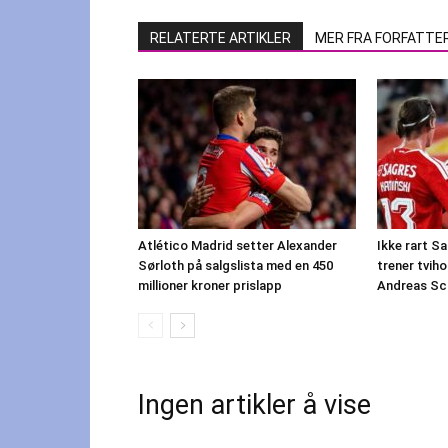
RELATERTE ARTIKLER
MER FRA FORFATTE
Atlético Madrid setter Alexander
Ikke rart Sa
Sørloth på salgslista med en 450
trener tvih
millioner kroner prislapp
Andreas Sch
Ingen artikler å vise