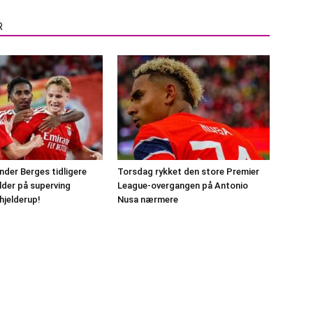
R
nder Berges tidligere
Torsdag rykket den store Premier
older på superving
League-overgangen på Antonio
jelderup!
Nusa nærmere