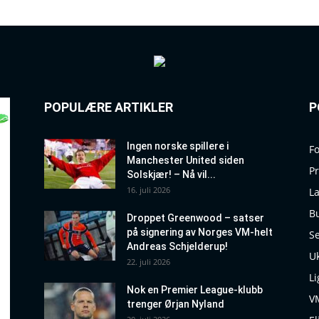
POPULÆRE ARTIKLER
P
Ingen norske spillere i
Fo
Manchester United siden
P
Solskjær! – Nå vil...
16. juli 2026
La
B
Droppet Greenwood – satser
på signering av Norges VM-helt
Se
Andreas Schjelderup!
Uk
22. juli 2026
Li
Nok en Premier League-klubb
V
trenger Ørjan Nyland