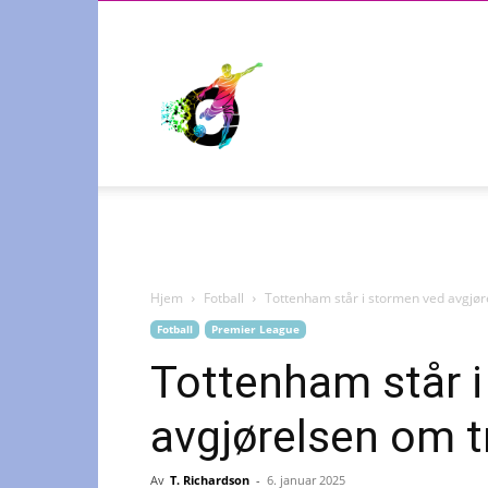
Radiosporten
Hjem
Fotball
Tottenham står i stormen ved avgjør
Fotball
Premier League
Tottenham står 
avgjørelsen om 
Av
T. Richardson
-
6. januar 2025