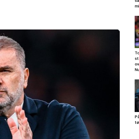
sa
mi
To
st
ov
N
På
tø