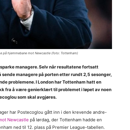
edelse på hjemmebane mot Newcastle (foto: Tottenham)
sparke managere. Selv når resultatene fortsatt
 å sende managere på porten etter rundt 2,5 sesonger,
ende problemene. I London har Tottenham hatt en
kk fra å være genierklært til problemet i løpet av noen
tecoglou som skal avgjøres.
ger har Postecoglou gått inn i den krevende andre-
 mot Newcastle
på lørdag, der Tottenham hadde en
tenham ned til 12. plass på Premier League-tabellen.