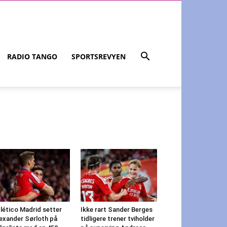
RADIO TANGO
SPORTSREVYEN
lético Madrid setter
Ikke rart Sander Berges
exander Sørloth på
tidligere trener tviholder