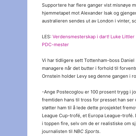
Supportere har flere ganger vist misnøye m
hjemmetapet mot Alexander Isak og gjengen bl
australieren sendes ut av London i vinter,
LES:
Verdensmesterskap i dart! Luke Littler
PDC-mester
Vi har tidligere sett Tottenham-boss Danie
managere når det butter i forhold til forven
Ornstein holder Levy seg denne gangen i ro
-Ange Postecoglou er 100 prosent trygg i jo
fremtiden hans til tross for presset han ser 
støtter ham til å lede dette prosjektet fremo
League Cup-trofé, et Europa League-trofé.
i toppen fire, selv om de er realistiske om 
journalisten til
NBC Sports
.