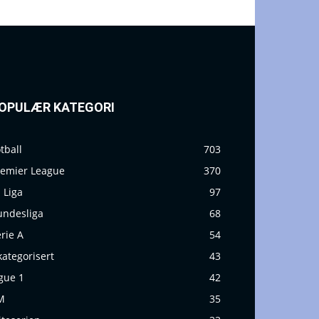
OPULÆR KATEGORI
tball
703
remier League
370
 Liga
97
undesliga
68
rie A
54
ategorisert
43
gue 1
42
M
35