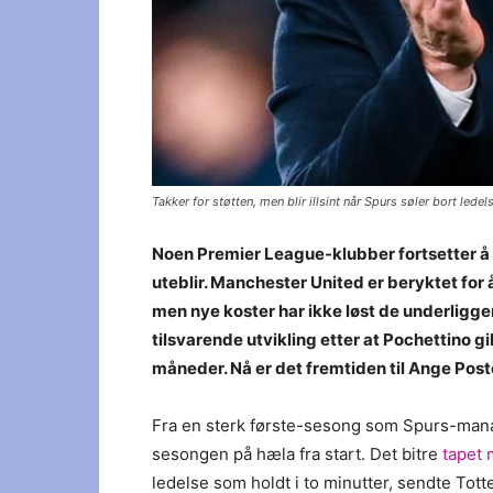
Takker for støtten, men blir illsint når Spurs søler bort l
Noen Premier League-klubber fortsetter å 
uteblir. Manchester United er beryktet for
men nye koster har ikke løst de underligg
tilsvarende utvikling etter at Pochettino gi
måneder. Nå er det fremtiden til Ange Pos
Fra en sterk første-sesong som Spurs-mana
sesongen på hæla fra start. Det bitre
tapet
ledelse som holdt i to minutter, sendte Tot