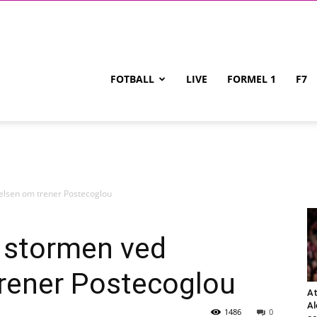
FOTBALL
LIVE
FORMEL 1
F7
elsen om trener Postecoglou
i stormen ved
trener Postecoglou
At
Al
1486
0