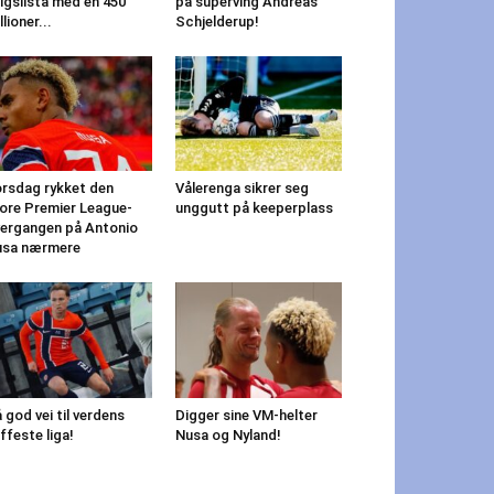
lgslista med en 450
på superving Andreas
llioner...
Schjelderup!
rsdag rykket den
Vålerenga sikrer seg
ore Premier League-
unggutt på keeperplass
ergangen på Antonio
usa nærmere
 god vei til verdens
Digger sine VM-helter
ffeste liga!
Nusa og Nyland!