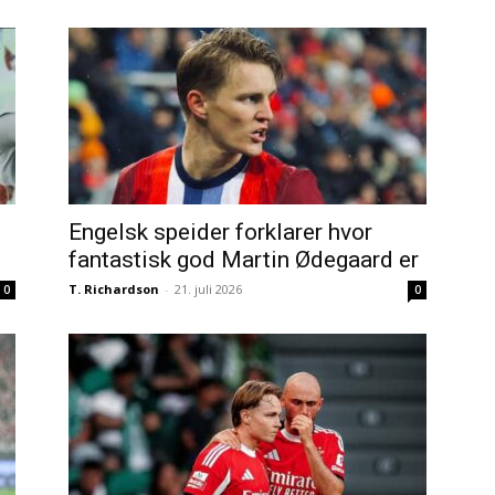
Engelsk speider forklarer hvor
fantastisk god Martin Ødegaard er
T. Richardson
-
21. juli 2026
0
0