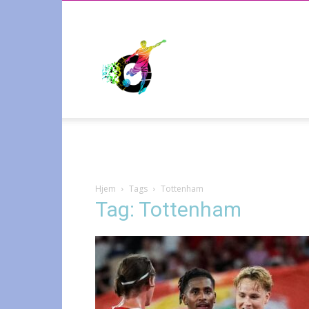
Radiosporten
Hjem
Tags
Tottenham
Tag: Tottenham