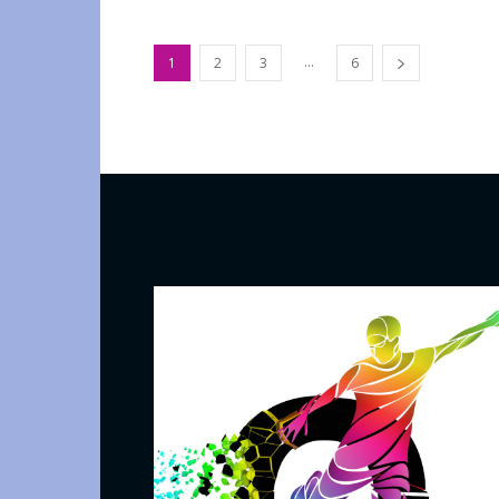
...
1
2
3
6