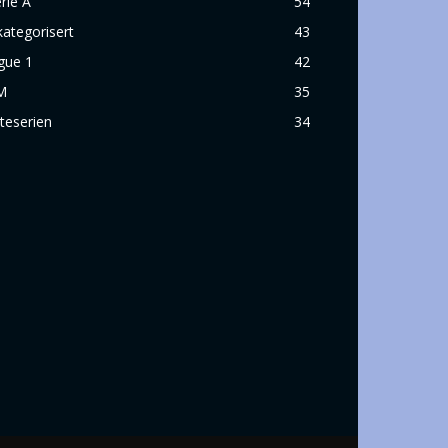
rie A
54
ategorisert
43
gue 1
42
M
35
iteserien
34