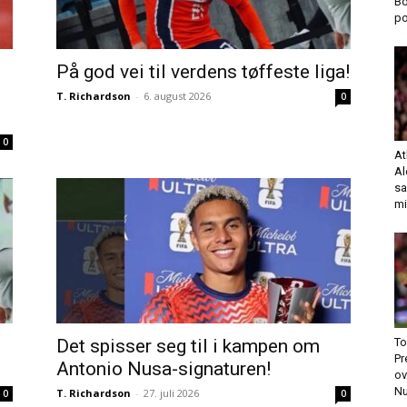
Bo
p
På god vei til verdens tøffeste liga!
T. Richardson
-
6. august 2026
0
0
At
Al
sa
mi
To
Det spisser seg til i kampen om
Pr
p
Antonio Nusa-signaturen!
ov
Nu
T. Richardson
-
27. juli 2026
0
0