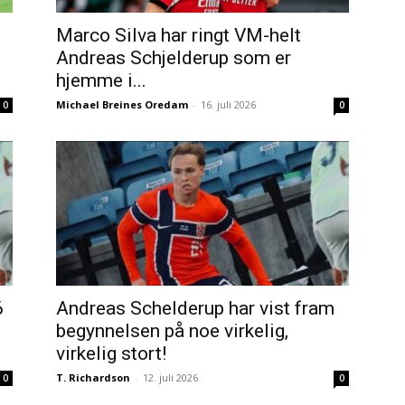
Marco Silva har ringt VM-helt
Andreas Schjelderup som er
hjemme i...
Michael Breines Oredam
-
16. juli 2026
0
0
6
Andreas Schelderup har vist fram
begynnelsen på noe virkelig,
virkelig stort!
T. Richardson
-
12. juli 2026
0
0