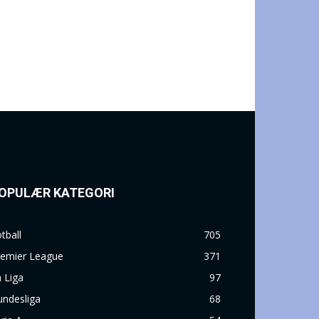
OPULÆR KATEGORI
tball
705
remier League
371
 Liga
97
undesliga
68