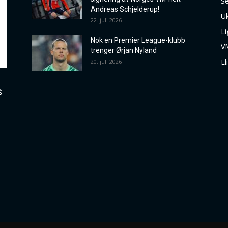
Se
Andreas Schjelderup!
Uk
22. juli 2026
Li
Nok en Premier League-klubb
V
trenger Ørjan Nyland
El
20. juli 2026
s