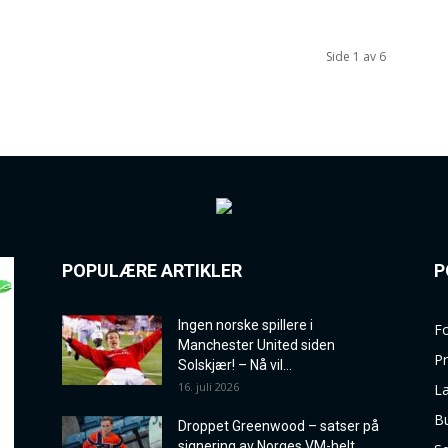
Side 1 av 6
POPULÆRE ARTIKLER
P
Ingen norske spillere i
Fo
Manchester United siden
P
Solskjær! – Nå vil...
16. juli 2026
La
B
Droppet Greenwood – satser på
signering av Norges VM-helt