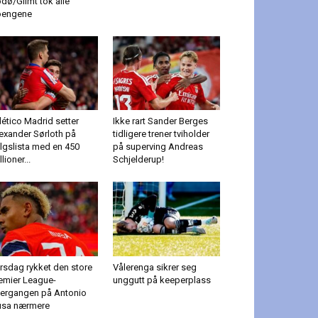
dø/Glimt tok alle
oengene
lético Madrid setter
Ikke rart Sander Berges
exander Sørloth på
tidligere trener tviholder
lgslista med en 450
på superving Andreas
llioner...
Schjelderup!
rsdag rykket den store
Vålerenga sikrer seg
emier League-
unggutt på keeperplass
ergangen på Antonio
sa nærmere