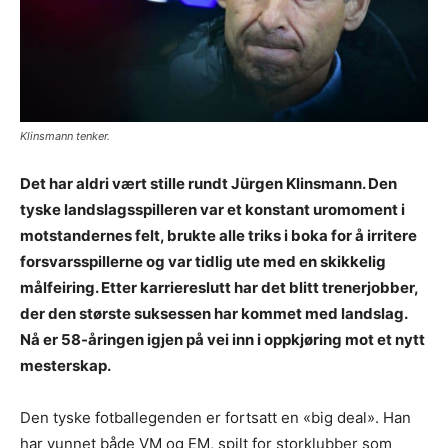
Klinsmann tenker.
Det har aldri vært stille rundt Jürgen Klinsmann. Den
tyske landslagsspilleren var et konstant uromoment i
motstandernes felt, brukte alle triks i boka for å irritere
forsvarsspillerne og var tidlig ute med en skikkelig
målfeiring. Etter karriereslutt har det blitt trenerjobber,
der den største suksessen har kommet med landslag.
Nå er 58-åringen igjen på vei inn i oppkjøring mot et nytt
mesterskap.
Den tyske fotballegenden er fortsatt en «big deal». Han
har vunnet både VM og EM, spilt for storklubber som