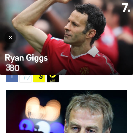
Hjem
Fotball
Fotball
VM
Klinsmann gyver løs på ny
landslagsjobb
Av
T. Richardson
-
23. februar 2023
986
0