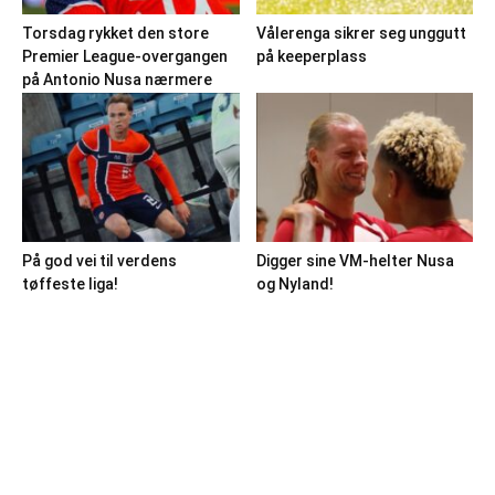
Torsdag rykket den store
Vålerenga sikrer seg unggutt
Premier League-overgangen
på keeperplass
på Antonio Nusa nærmere
På god vei til verdens
Digger sine VM-helter Nusa
tøffeste liga!
og Nyland!