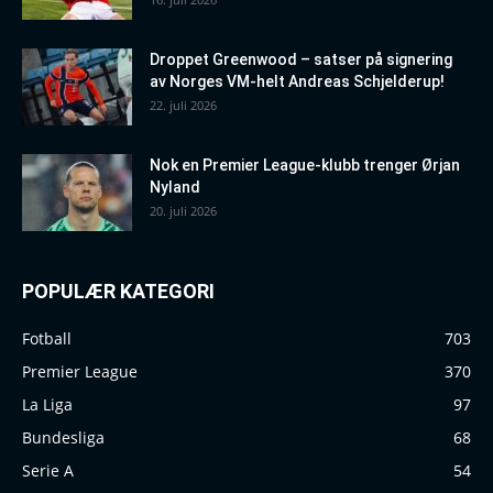
Droppet Greenwood – satser på signering
av Norges VM-helt Andreas Schjelderup!
22. juli 2026
Nok en Premier League-klubb trenger Ørjan
Nyland
20. juli 2026
POPULÆR KATEGORI
Fotball
703
Premier League
370
La Liga
97
Bundesliga
68
Serie A
54