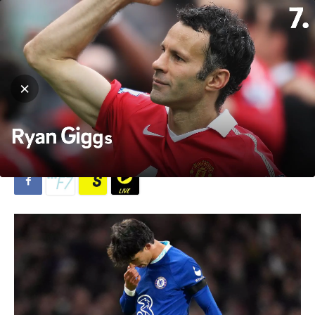
Hjem
Fotball
Fotball
Premier League
João Félix sitt røde kort
koster Chelsea 25 millioner
Av
Michael Breines Oredam
-
13. januar 2023
965
0