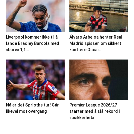
Liverpool kommer ikke til å
Álvaro Arbeloa henter Real
lande Bradley Barcola med
Madrid spissen om sikkert
«bare» 1,1...
kan lære Oscar...
Nå er det Sørloths tur! Går
Premier League 2026/27
likevel mot overgang
starter med å slå rekord i
«usikkerhet»