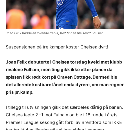
Joao Felix hadde en lovende debut, helt til han ble sendt i dusjen
Suspensjonen på tre kamper koster Chelsea dyrt!
Joao Felix debuterte i Chelsea torsdag kveld mot klubb
rivalene Fulham, men ting gikk ikke etter planen da
spissen fikk rødt kort på Craven Cottage. Dermed ble
det allerede kostbare lånet enda dyrere, om man regner
pris pr. kamp.
I tillegg til utvisningen gikk det særdeles dårlig på banen.
Chelsea tapte 2 -1 mot Fulham og ble i 18.runde i årets
Premier League sesong gått forbi av Brentford som IKKE
har brukt 4 milliarder på spillere siden i sommer. –