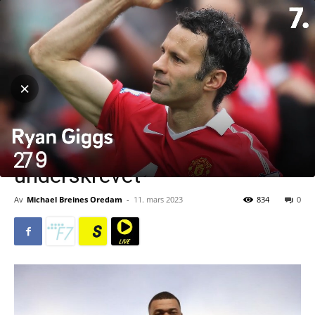
Hjem
Fotball
Fotball
La Liga
Ligue 1
I hemmelig møte med Real
Madrid rett etter 800
millioner i året kontrakt ble
underskrevet
Av
Michael Breines Oredam
-
11. mars 2023
834
0