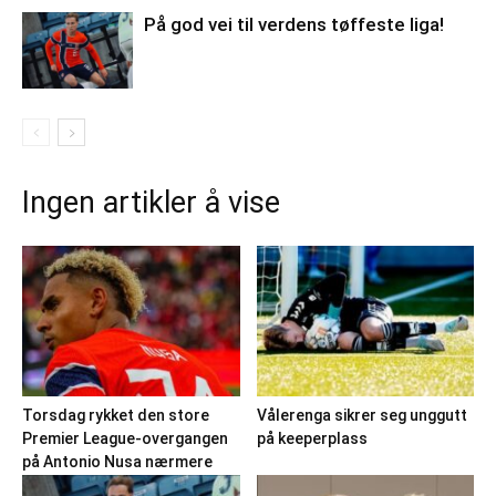
På god vei til verdens tøffeste liga!
Ingen artikler å vise
Torsdag rykket den store
Vålerenga sikrer seg unggutt
Premier League-overgangen
på keeperplass
på Antonio Nusa nærmere