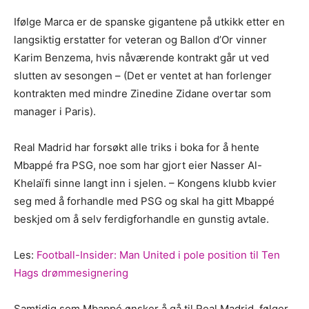
Ifølge Marca er de spanske gigantene på utkikk etter en
langsiktig erstatter for veteran og Ballon d’Or vinner
Karim Benzema, hvis nåværende kontrakt går ut ved
slutten av sesongen – (Det er ventet at han forlenger
kontrakten med mindre Zinedine Zidane overtar som
manager i Paris).
Real Madrid har forsøkt alle triks i boka for å hente
Mbappé fra PSG, noe som har gjort eier Nasser Al-
Khelaïfi sinne langt inn i sjelen. – Kongens klubb kvier
seg med å forhandle med PSG og skal ha gitt Mbappé
beskjed om å selv ferdigforhandle en gunstig avtale.
Les:
Football-Insider: Man United i pole position til Ten
Hags drømmesignering
Samtidig som Mbappé ønsker å gå til Real Madrid, følger