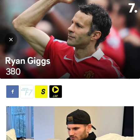
Hjem
Fotball
Bundesliga
Fotball
Bundesliga
Timo Werner vurderer exit fra
RB Leipzig etter vanskelig
sesongstart
Av
Lina Elisabeth Skottene
-
30. oktober 2023
538
0