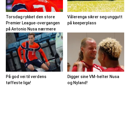
Torsdag rykket den store
Vålerenga sikrer seg unggutt
Premier League-overgangen
på keeperplass
på Antonio Nusa nærmere
På god vei til verdens
Digger sine VM-helter Nusa
tøffeste liga!
og Nyland!