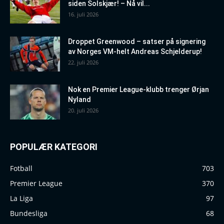
siden Solskjær! – Nå vil...
16. juli 2026
Droppet Greenwood – satser på signering
av Norges VM-helt Andreas Schjelderup!
22. juli 2026
Nok en Premier League-klubb trenger Ørjan
Nyland
20. juli 2026
POPULÆR KATEGORI
Fotball
703
Premier League
370
La Liga
97
Bundesliga
68