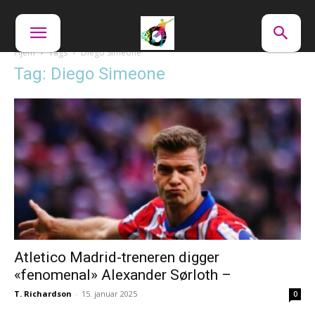
Hjem
Tags
Diego Simeone
Tag: Diego Simeone
Atletico Madrid-treneren digger
«fenomenal» Alexander Sørloth –
T. Richardson
-
15. januar 2025
0