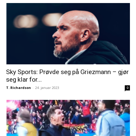
Sky Sports: Prøvde seg på Griezmann – gjør
seg klar for...
T. Richardson
-
24. januar 2023
0