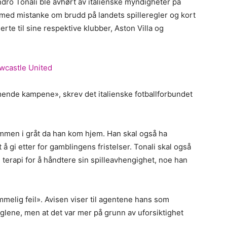
ndro Tonali ble avhørt av italienske myndigheter på
 med mistanke om brudd på landets spilleregler og kort
nerte til sine respektive klubber, Aston Villa og
wcastle United
mmende kampene», skrev det italienske fotballforbundet
sammen i gråt da han kom hjem. Han skal også ha
å gi etter for gamblingens fristelser. Tonali skal også
 i terapi for å håndtere sin spilleavhengighet, noe han
melig feil». Avisen viser til agentene hans som
reglene, men at det var mer på grunn av uforsiktighet