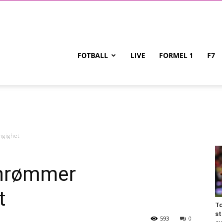
FOTBALL
LIVE
FORMEL 1
F7
ngighet
nnrømmer
t
To
st
593
0