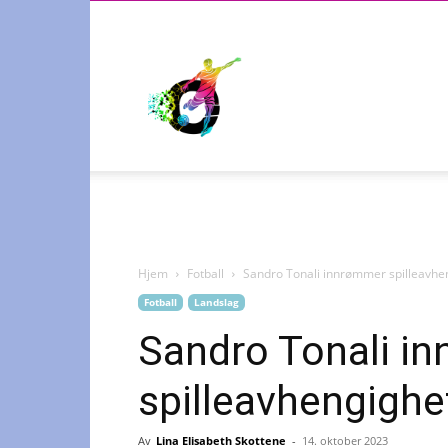
Radiosporten
Hjem
Fotball
Sandro Tonali innrømmer spilleavhe
Fotball
Landslag
Sandro Tonali i
spilleavhengighe
Av
Lina Elisabeth Skottene
-
14. oktober 2023