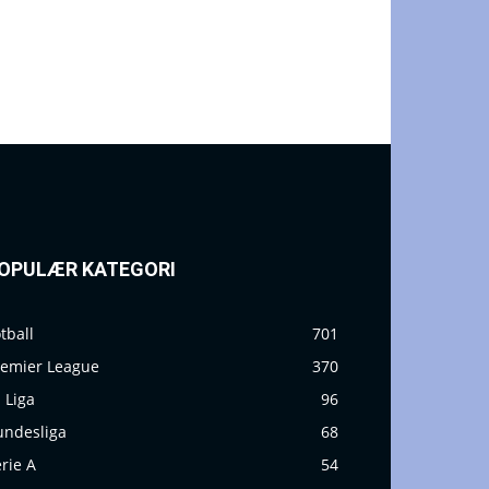
OPULÆR KATEGORI
tball
701
remier League
370
 Liga
96
undesliga
68
rie A
54