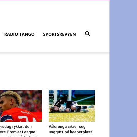
RADIO TANGO
SPORTSREVYEN
rsdag rykket den
Vålerenga sikrer seg
ore Premier League-
unggutt på keeperplass