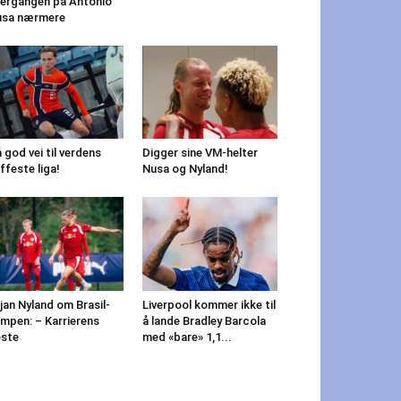
ergangen på Antonio
usa nærmere
 god vei til verdens
Digger sine VM-helter
ffeste liga!
Nusa og Nyland!
jan Nyland om Brasil-
Liverpool kommer ikke til
mpen: – Karrierens
å lande Bradley Barcola
ste
med «bare» 1,1...