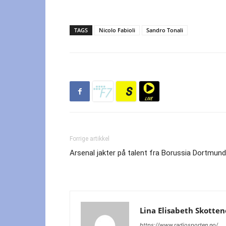
TAGS
Nicolo Fabioli
Sandro Tonali
Forrige artikkel
Arsenal jakter på talent fra Borussia Dortmund
Lina Elisabeth Skotten
https://www.radiosporten.no/