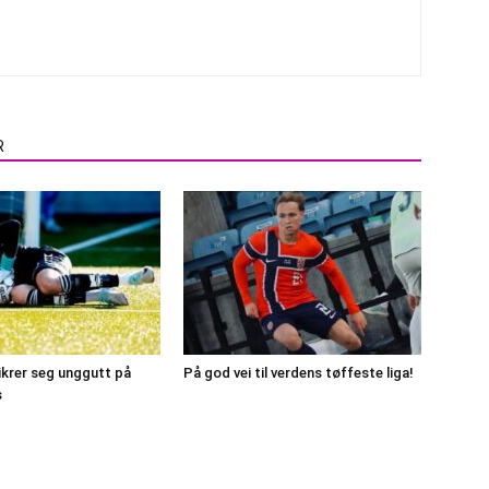
R
ikrer seg unggutt på
På god vei til verdens tøffeste liga!
s