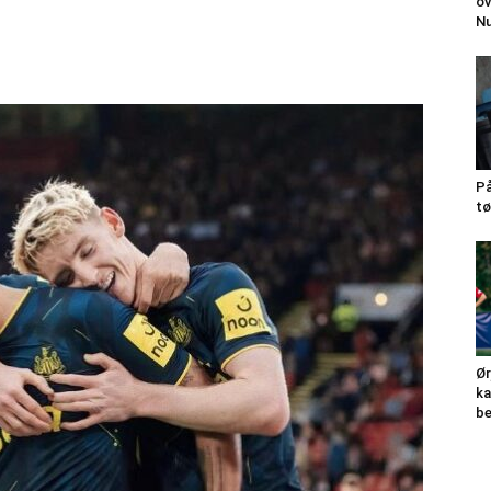
ov
N
På
tø
Ør
ka
be