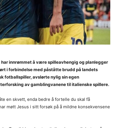
er, har innrømmet å være spilleavhengig og planlegger
vhørt i forbindelse med påståtte brudd på landets
sk fotballspiller, avslørte nylig sin egen
tterforsking av gamblingvanene til italienske spillere.
åte en skvett, enda bedre å fortelle du skal få
 har møtt Jesus i sitt forsøk på å mildne konsekvensene