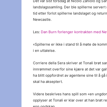
Det var sist torsdag at Nicolo Zaniolo og Sa
landslagssamling. Der ble spillerne servert
tid etter forlot spillerne landslaget og retur
Newcastle.
Les:
Dan Burn forlenger kontrakten med Ne
«Spillerne er ikke i stand til å møte de ko
i en uttalelse.
Corriere della Sera skriver at Tonali brøt 
innrømmet overfor sine kjære at det var galt 
ha blitt oppfordret av agentene sine til å gå
skal ha akseptert.
Videre beskrives hans spill som «en ungdom
opplyser at Tonali er klar over at han brøt 
enn ondskap.