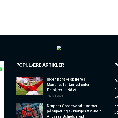
POPULÆRE ARTIKLER
P
Ingen norske spillere i
Fo
Manchester United siden
P
Solskjær! – Nå vil...
16. juli 2026
La
B
Droppet Greenwood – satser
på signering av Norges VM-helt
Se
Andreas Schjelderup!