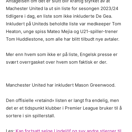
Antagelsen om det er slutt blir kraftig styrket av at
Machester United la ut sin liste for sesongen 2023/24
tidligere i dag, en liste som ikke inkluderte De Gea.
Inkludert på Uniteds beholdte liste var medkeeper Tom
Heaton, unge spiss Mateo Mejia og U21-spiller-trener
Tom Huddlestone, som alle har blitt tilbudt nye avtaler.
Mer enn hvem som ikke er på liste, Engelsk presse er
svært overrgasket over hvem som faktisk er der.
Manchester United har inkludert Mason Greenwood.
Den offisielle «retaind» listen er langt fra endelig, men
det er et tidspunkt klubber i Premier League bruker til å
sortere i sin spillerstall.
Les:
Kan fortsatt selge Lindelöf og syv andre stjerner til