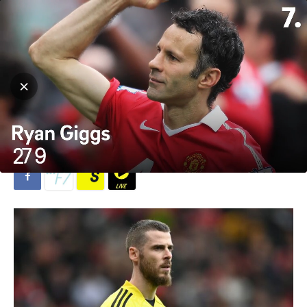
Hjem
Fotball
Fotball
Premier League
Mason Greenwood er på
lista, David de Gea er det ikke
Av
Michael Breines Oredam
-
16. juni 2023
1597
0