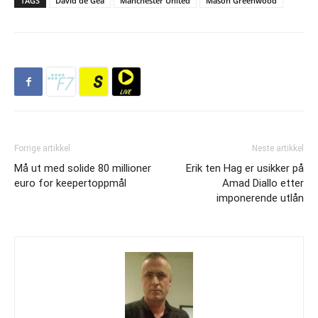
TAGS
David de Gea
Manchester United
Mason Greenwood
Forrige artikkel
Neste artikkel
Må ut med solide 80 millioner
Erik ten Hag er usikker på
euro for keepertoppmål
Amad Diallo etter
imponerende utlån