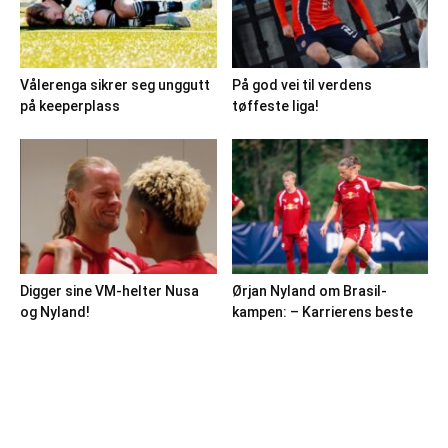
Vålerenga sikrer seg unggutt
På god vei til verdens
på keeperplass
tøffeste liga!
Digger sine VM-helter Nusa
Ørjan Nyland om Brasil-
og Nyland!
kampen: – Karrierens beste