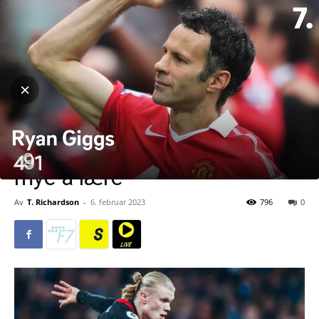
Hjem
Fotball
Fotball
Premier League
Guardiola minner oss på at
en 22-årig superstjerne
fortsatt har veldig, veldig
mye å lære
Av
T. Richardson
-
6. februar 2023
796
0