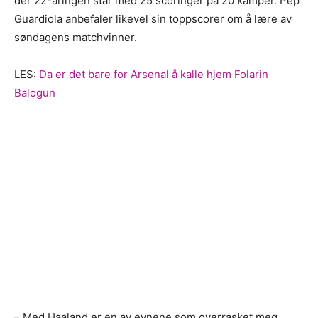
der 22-åringen står med 25 scoringer på 20 kamper. Pep
Guardiola anbefaler likevel sin toppscorer om å lære av
søndagens matchvinner.
LES:
Da er det bare for Arsenal å kalle hjem Folarin
Balogun
– Med Haaland er en av evnene som overrasket meg