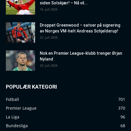
siden Solskjær! – Nå vil...
16. juli 2026
Droppet Greenwood – satser på signering
av Norges VM-helt Andreas Schjelderup!
22. juli 2026
Nok en Premier League-klubb trenger Ørjan
Nyland
20. juli 2026
POPULÆR KATEGORI
Fotball
701
Premier League
370
La Liga
96
Bundesliga
68