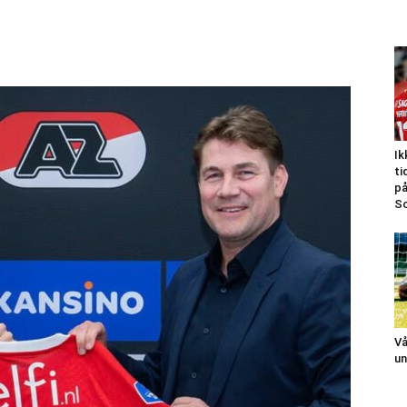
Ik
ti
på
Sc
Vå
un