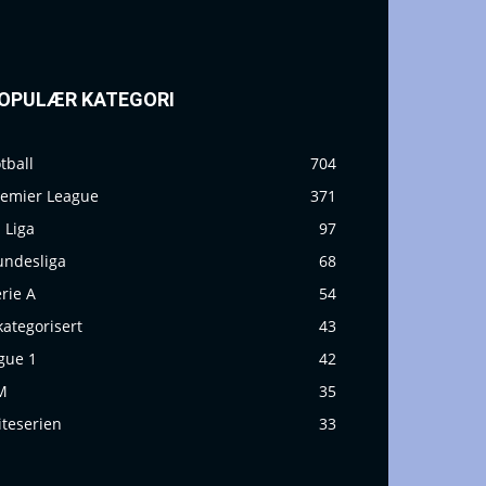
OPULÆR KATEGORI
tball
704
remier League
371
 Liga
97
undesliga
68
rie A
54
ategorisert
43
gue 1
42
M
35
iteserien
33