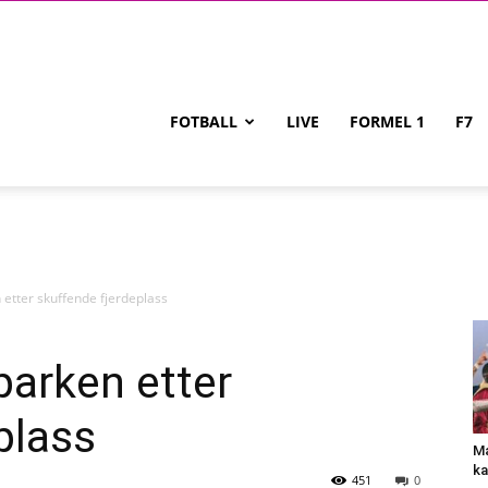
FOTBALL
LIVE
FORMEL 1
F7
etter skuffende fjerdeplass
arken etter
plass
Ma
ka
451
0