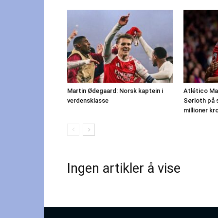
Martin Ødegaard: Norsk kaptein i
Atlético Ma
verdensklasse
Sørloth på 
millioner kr
Ingen artikler å vise