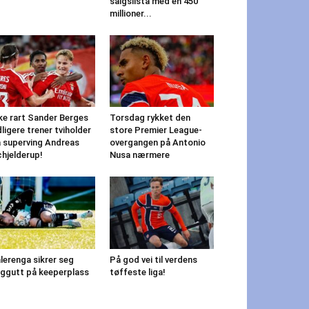
salgslista med en 450
millioner...
ke rart Sander Berges
Torsdag rykket den
dligere trener tviholder
store Premier League-
 superving Andreas
overgangen på Antonio
hjelderup!
Nusa nærmere
lerenga sikrer seg
På god vei til verdens
ggutt på keeperplass
tøffeste liga!