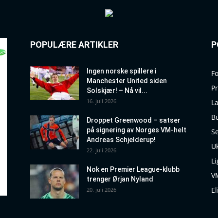
POPULÆRE ARTIKLER
P
Ingen norske spillere i
Fo
Manchester United siden
P
Solskjær! – Nå vil...
16. juli 2026
La
B
Droppet Greenwood – satser
på signering av Norges VM-helt
Se
Andreas Schjelderup!
Uk
22. juli 2026
Li
Nok en Premier League-klubb
V
trenger Ørjan Nyland
El
20. juli 2026