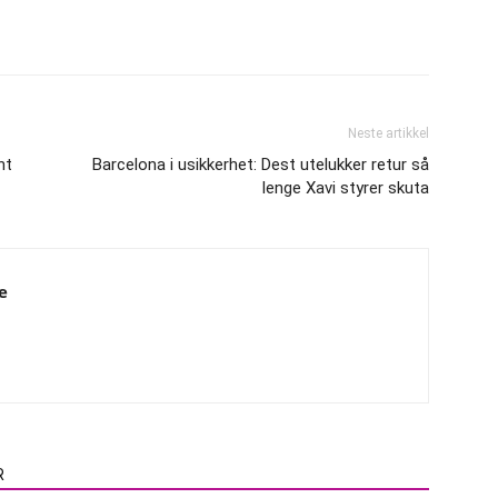
Neste artikkel
nt
Barcelona i usikkerhet: Dest utelukker retur så
lenge Xavi styrer skuta
e
R