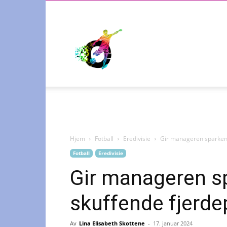
Radiosporten
Hjem
Fotball
Eredivisie
Gir manageren sparken 
Fotball
Eredivisie
Gir manageren sp
skuffende fjerde
Av
Lina Elisabeth Skottene
-
17. januar 2024