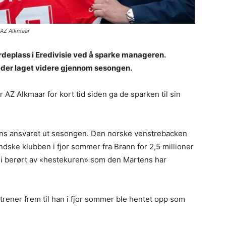
 AZ Alkmaar
rdeplass i Eredivisie ved å sparke manageren.
leder laget videre gjennom sesongen.
or AZ Alkmaar for kort tid siden ga de sparken til sin
tens ansvaret ut sesongen. Den norske venstrebacken
dske klubben i fjor sommer fra Brann for 2,5 millioner
bli berørt av «hestekuren» som den Martens har
rener frem til han i fjor sommer ble hentet opp som