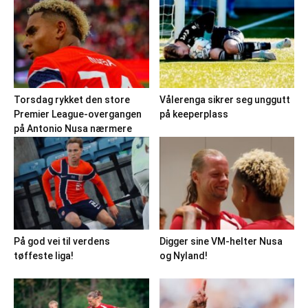
Torsdag rykket den store
Vålerenga sikrer seg unggutt
Premier League-overgangen
på keeperplass
på Antonio Nusa nærmere
På god vei til verdens
Digger sine VM-helter Nusa
tøffeste liga!
og Nyland!