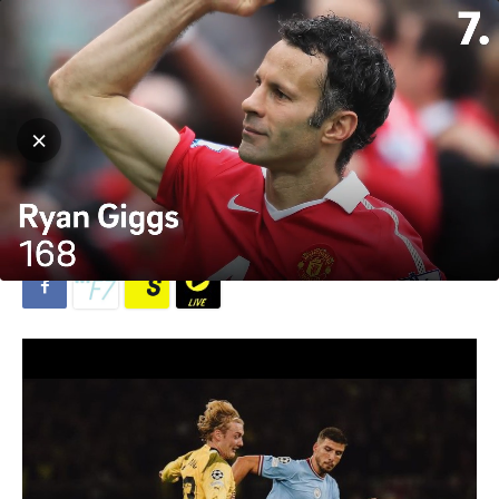
Hjem
Fotball
Bundesliga
Fotball
Bundesliga
Premier League
Flere toppklubber i kamp om
Julian Brandt
Av
Lina Elisabeth Skottene
-
12. november 2023
907
0