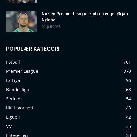
Nok en Premier League-klubb trenger Ørjan
Nyland
20. juli 2026
POPULÆR KATEGORI
Fotball
701
Premier League
370
La Liga
96
Bundesliga
68
Serie A
54
Ukategorisert
43
Ligue 1
42
VM
35
Eliteserien
33