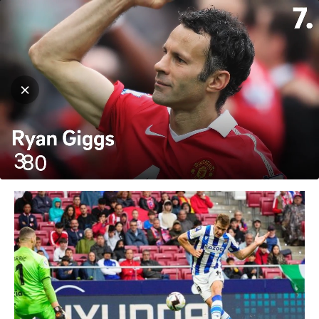
Hjem
Fotball
Fotball
La Liga
Fikk sparken etter 2 måneder
Av
Lina Elisabeth Skottene
-
10. november 2023
668
0