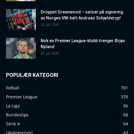
Droppet Greenwood – satser på signering
av Norges VM-helt Andreas Schjelderup!
22. juli 2026
Nok en Premier League-klubb trenger Ørjan
Nyland
20. juli 2026
POPULÆR KATEGORI
Fotball
701
Premier League
370
La Liga
96
Bundesliga
68
Serie A
54
Ukategorisert
43