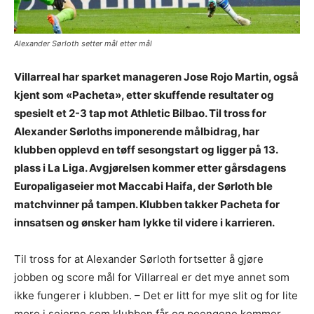
Alexander Sørloth setter mål etter mål
Villarreal har sparket manageren Jose Rojo Martin, også
kjent som «Pacheta», etter skuffende resultater og
spesielt et 2-3 tap mot Athletic Bilbao. Til tross for
Alexander Sørloths imponerende målbidrag, har
klubben opplevd en tøff sesongstart og ligger på 13.
plass i La Liga. Avgjørelsen kommer etter gårsdagens
Europaligaseier mot Maccabi Haifa, der Sørloth ble
matchvinner på tampen. Klubben takker Pacheta for
innsatsen og ønsker ham lykke til videre i karrieren.
Til tross for at Alexander Sørloth fortsetter å gjøre
jobben og score mål for Villarreal er det mye annet som
ikke fungerer i klubben. – Det er litt for mye slit og for lite
moro i seierne som klubben får og poengene kommer