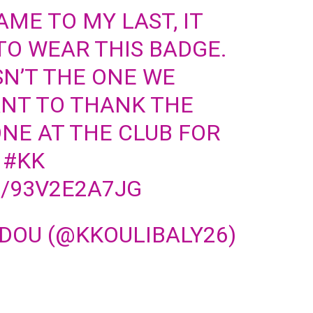
ME TO MY LAST, IT
O WEAR THIS BADGE.
N’T THE ONE WE
ANT TO THANK THE
NE AT THE CLUB FOR
#KK
M/93V2E2A7JG
IDOU (@KKOULIBALY26)