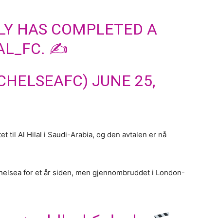
LY HAS COMPLETED A
AL_FC
. ✍️
@CHELSEAFC)
JUNE 25,
 til Al Hilal i Saudi-Arabia, og den avtalen er nå
Chelsea for et år siden, men gjennombruddet i London-