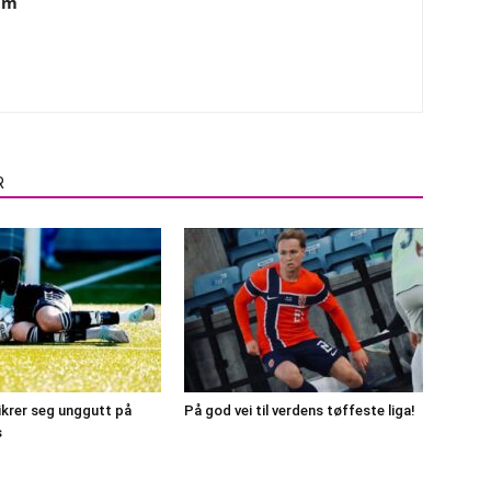
am
R
ikrer seg unggutt på
På god vei til verdens tøffeste liga!
s