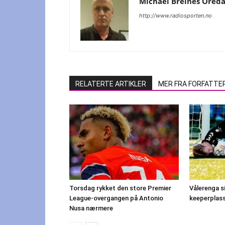
Michael Breines Ored
http://www.radiosporten.no
RELATERTE ARTIKLER
MER FRA FORFATTE
Torsdag rykket den store Premier
Vålerenga s
League-overgangen på Antonio
keeperplas
Nusa nærmere