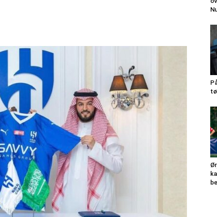
ov
N
På
tø
Ør
ka
be