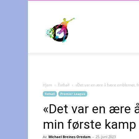
Radiosporten
Hjem
Fotball
«Det var en ære å bære emblemet, fra
Fotball
Premier League
«Det var en ære 
min første kamp t
Av
Michael Breines Oredam
-
25. juni 2023