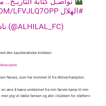
نواصـل كتابة التاريـخ.. مع
COM/LFVJLQ7OPP
#الهلال
— نادي الهلال السعودي (@ALHILAL_FC)
 med den saudiarabiske klubben.
t Newcastle
Ruben Neves, som har kommet til fra Wolverhampton.
ar en ære å bære emblemet fra min første kamp til min
 men jeg vil takke fansen og alle i klubben for støtten»