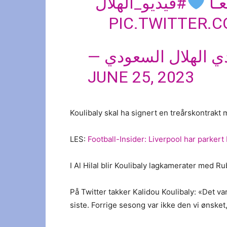
ـًا
#فيديو_الهلال
PIC.TWITTER.
JUNE 25, 2023
Koulibaly skal ha signert en treårskontrakt
LES:
Football-Insider: Liverpool har parker
I Al Hilal blir Koulibaly lagkamerater med 
På Twitter takker Kalidou Koulibaly: «Det v
siste. Forrige sesong var ikke den vi ønsket,