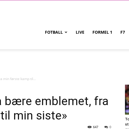
FOTBALL
LIVE
FORMEL 1
F7
 min første kamp til...
å bære emblemet, fra
il min siste»
To
st
647
0