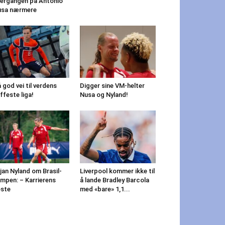
ergangen på Antonio
usa nærmere
 god vei til verdens
Digger sine VM-helter
ffeste liga!
Nusa og Nyland!
jan Nyland om Brasil-
Liverpool kommer ikke til
mpen: – Karrierens
å lande Bradley Barcola
ste
med «bare» 1,1...