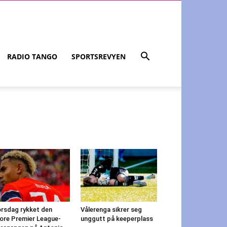
RADIO TANGO
SPORTSREVYEN
rsdag rykket den
Vålerenga sikrer seg
ore Premier League-
unggutt på keeperplass