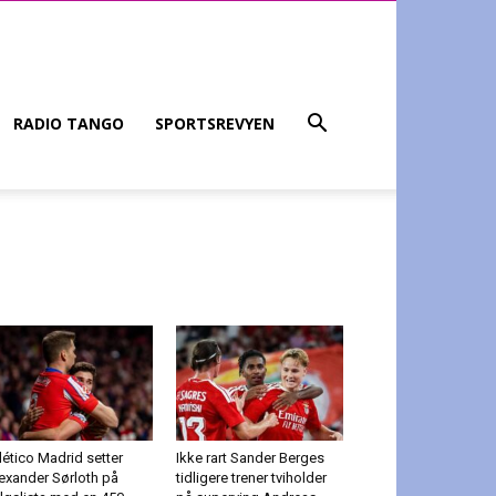
RADIO TANGO
SPORTSREVYEN
lético Madrid setter
Ikke rart Sander Berges
exander Sørloth på
tidligere trener tviholder