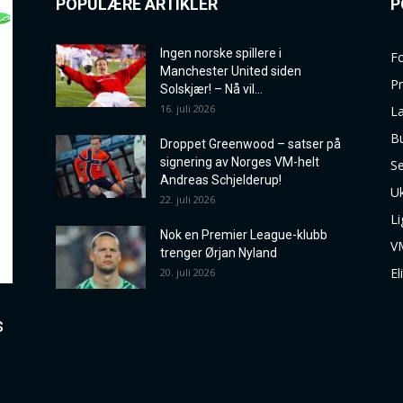
POPULÆRE ARTIKLER
P
Ingen norske spillere i
Fo
Manchester United siden
P
Solskjær! – Nå vil...
16. juli 2026
La
B
Droppet Greenwood – satser på
signering av Norges VM-helt
Se
Andreas Schjelderup!
Uk
22. juli 2026
Li
Nok en Premier League-klubb
V
trenger Ørjan Nyland
El
20. juli 2026
s