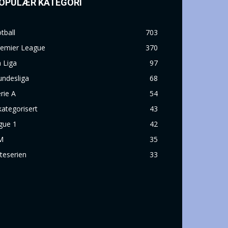
OPULÆR KATEGORI
tball
703
remier League
370
 Liga
97
undesliga
68
rie A
54
ategorisert
43
gue 1
42
M
35
iteserien
33