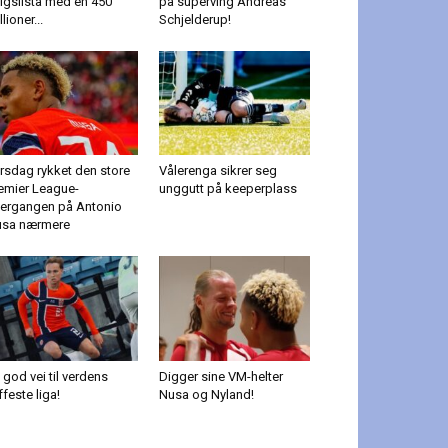
lgslista med en 450
på superving Andreas
llioner...
Schjelderup!
rsdag rykket den store
Vålerenga sikrer seg
emier League-
unggutt på keeperplass
ergangen på Antonio
sa nærmere
 god vei til verdens
Digger sine VM-helter
ffeste liga!
Nusa og Nyland!