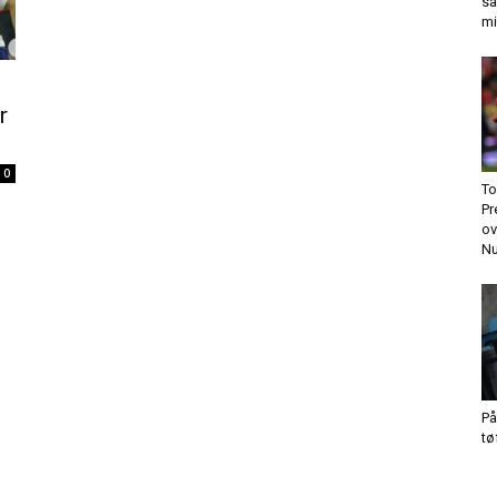
sa
mi
r
0
To
Pr
ov
Nu
På
tø