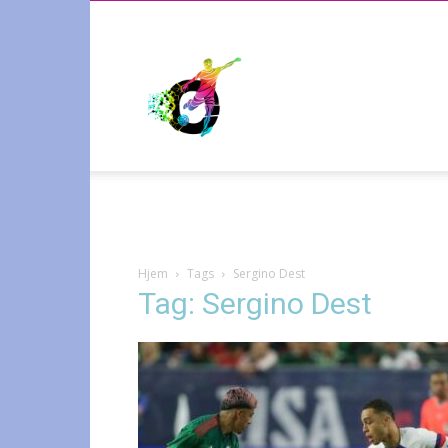
Radiosporten
Hjem
Tags
Sergino Dest
Tag: Sergino Dest