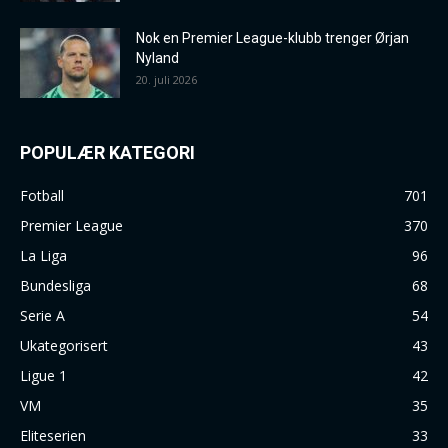
Nok en Premier League-klubb trenger Ørjan
Nyland
20. juli 2026
POPULÆR KATEGORI
Fotball
701
Premier League
370
La Liga
96
Bundesliga
68
Serie A
54
Ukategorisert
43
Ligue 1
42
VM
35
Eliteserien
33