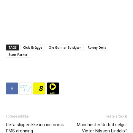
TAGS
Club Brügge
Ole Gunnar Solskjær
Ronny Deila
Scott Parker
Forrige artikkel
Neste artikkel
Uefa slipper ikke inn inn norsk
Manchester United selger
PMS dronning
Victor Nilsson Lindelöf