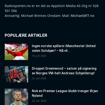
Radiosporten.no er en del av Appelsin Media AS Org nr 928
501 566
Ansvarlig: Michael Breines Oredam: Mail:
Michael@f7.no
POPULÆRE ARTIKLER
Ingen norske spillere i Manchester United
siden Solskjær! – Nå vil...
16. juli 2026
Droppet Greenwood – satser på signering
av Norges VM-helt Andreas Schjelderup!
22. juli 2026
Nok en Premier League-klubb trenger Ørjan
Nyland
20. juli 2026