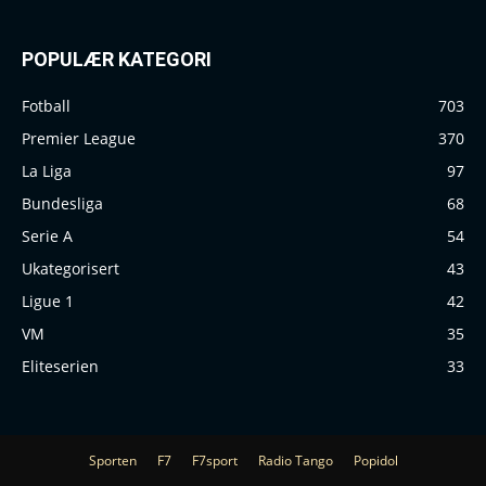
POPULÆR KATEGORI
Fotball
703
Premier League
370
La Liga
97
Bundesliga
68
Serie A
54
Ukategorisert
43
Ligue 1
42
VM
35
Eliteserien
33
Sporten
F7
F7sport
Radio Tango
Popidol