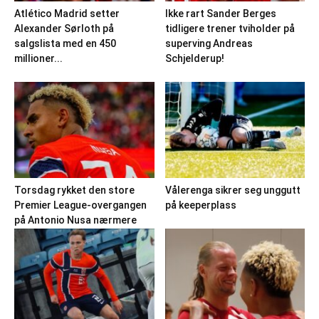
Atlético Madrid setter
Ikke rart Sander Berges
Alexander Sørloth på
tidligere trener tviholder på
salgslista med en 450
superving Andreas
millioner...
Schjelderup!
Torsdag rykket den store
Vålerenga sikrer seg unggutt
Premier League-overgangen
på keeperplass
på Antonio Nusa nærmere