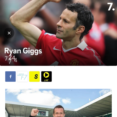
Hjem
Fotball
Fotball
Så på Ronny Deila først! Ole
Gunnar Solskjær aktuell for
toppklubb
Av
Michael Breines Oredam
-
6. april 2023
2084
0