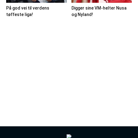
På god vei til verdens
Digger sine VM-helter Nusa
tøffeste liga!
og Nyland!