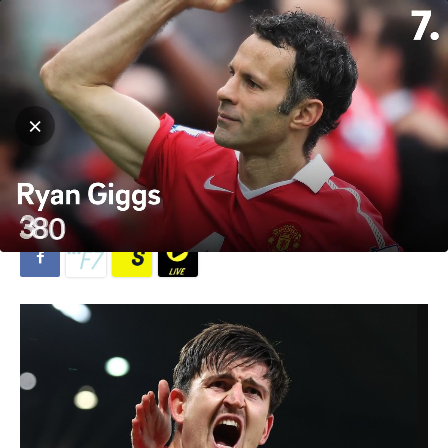
Hjem
Fotball
Fotball
Premier League
Paul Merson: Harry Maguire
er nøkkelen
Av
Lina Elisabeth Skottene
-
27. oktober 2023
566
0