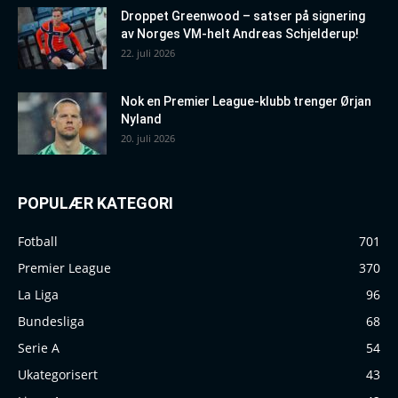
Droppet Greenwood – satser på signering
av Norges VM-helt Andreas Schjelderup!
22. juli 2026
Nok en Premier League-klubb trenger Ørjan
Nyland
20. juli 2026
POPULÆR KATEGORI
Fotball
701
Premier League
370
La Liga
96
Bundesliga
68
Serie A
54
Ukategorisert
43