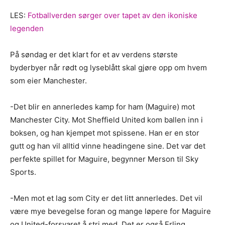
LES:
Fotballverden sørger over tapet av den ikoniske
legenden
På søndag er det klart for et av verdens største
byderbyer når rødt og lyseblått skal gjøre opp om hvem
som eier Manchester.
-Det blir en annerledes kamp for ham (Maguire) mot
Manchester City. Mot Sheffield United kom ballen inn i
boksen, og han kjempet mot spissene. Han er en stor
gutt og han vil alltid vinne headingene sine. Det var det
perfekte spillet for Maguire, begynner Merson til Sky
Sports.
-Men mot et lag som City er det litt annerledes. Det vil
være mye bevegelse foran og mange løpere for Maguire
og United-forsvaret å stri med. Det er også Erling