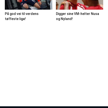
På god vei til verdens
Digger sine VM-helter Nusa
tøffeste liga!
og Nyland!