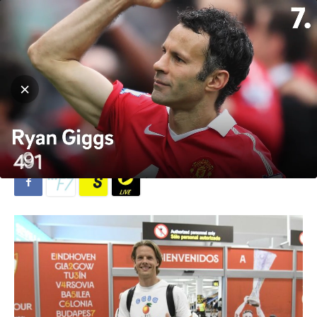
Hjem
Fotball
Fotball
La Liga
Nå har vi fem norske spillere
i La Liga
Av
Michael Breines Oredam
-
20. august 2023
1908
0