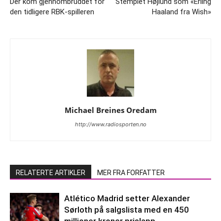
Der kom gjennombruddet for
Stemplet Højlund som «Erling
den tidligere RBK-spilleren
Haaland fra Wish»
Michael Breines Oredam
http://www.radiosporten.no
RELATERTE ARTIKLER
MER FRA FORFATTER
Atlético Madrid setter Alexander
Sørloth på salgslista med en 450