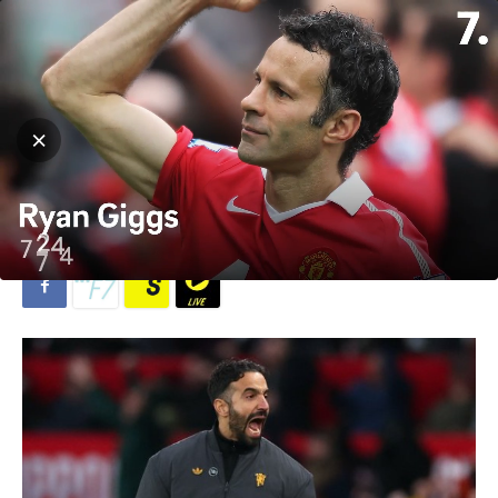
Hjem
Fotball
Fotball
Premier League
Ukategorisert
Endelig kom Solskjær-
flashback!
Av
T. Richardson
-
26. oktober 2025
568
0