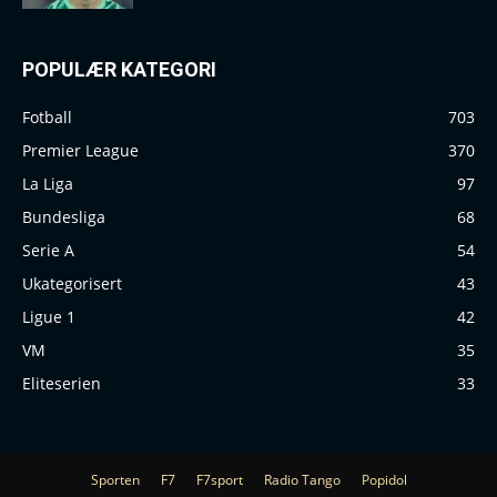
POPULÆR KATEGORI
Fotball
703
Premier League
370
La Liga
97
Bundesliga
68
Serie A
54
Ukategorisert
43
Ligue 1
42
VM
35
Eliteserien
33
Sporten
F7
F7sport
Radio Tango
Popidol