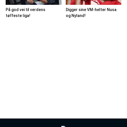
På god vei til verdens
Digger sine VM-helter Nusa
tøffeste liga!
og Nyland!