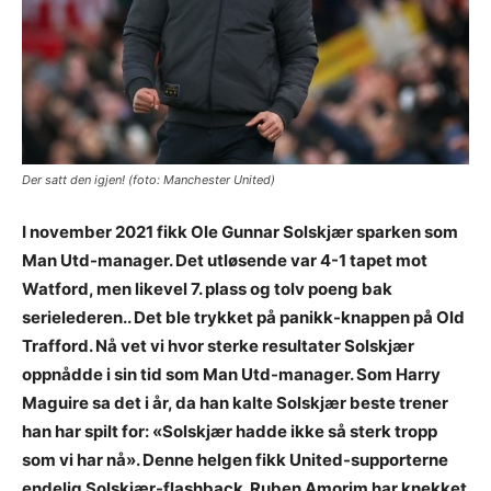
Der satt den igjen! (foto: Manchester United)
I november 2021 fikk Ole Gunnar Solskjær sparken som
Man Utd-manager. Det utløsende var 4-1 tapet mot
Watford, men likevel 7. plass og tolv poeng bak
serielederen.. Det ble trykket på panikk-knappen på Old
Trafford. Nå vet vi hvor sterke resultater Solskjær
oppnådde i sin tid som Man Utd-manager. Som Harry
Maguire sa det i år, da han kalte Solskjær beste trener
han har spilt for: «Solskjær hadde ikke så sterk tropp
som vi har nå». Denne helgen fikk United-supporterne
endelig Solskjær-flashback. Ruben Amorim har knekket