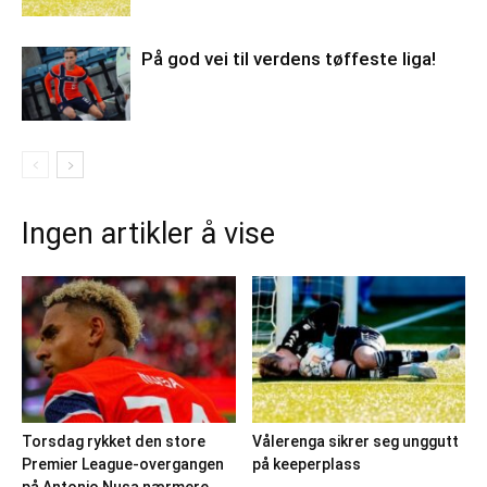
På god vei til verdens tøffeste liga!
Ingen artikler å vise
Torsdag rykket den store
Vålerenga sikrer seg unggutt
Premier League-overgangen
på keeperplass
på Antonio Nusa nærmere