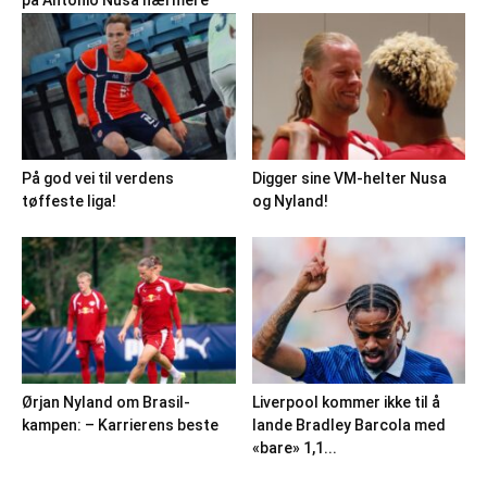
På god vei til verdens
Digger sine VM-helter Nusa
tøffeste liga!
og Nyland!
Ørjan Nyland om Brasil-
Liverpool kommer ikke til å
kampen: – Karrierens beste
lande Bradley Barcola med
«bare» 1,1...