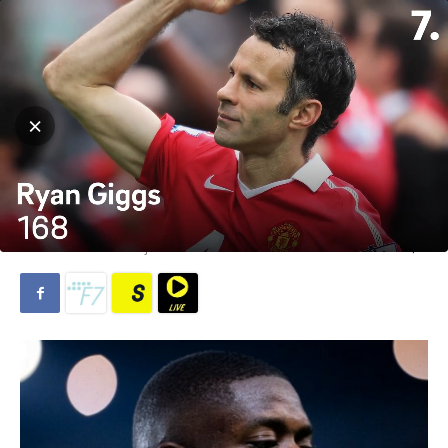
Hjem
Fotball
Fotball
La Liga
Blokkerer salg som ville gi
Barcelona 50 millioner sårt
tiltrengte euros
Av
T. Richardson
-
23. juli 2023
919
0