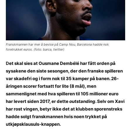
Franskmannen har mer å bevise på Camp Nou, Barcelona hadde nok
foretrukket euros. (foto: barca, twitter)
D
et skal sies at Ousmane Dembélé har fått orden på
sysakene den siste sesongen, der den franske spilleren
var skadefri og i form nok til 35 kamper på banen. 26-
åringen scorer fortsatt for lite (8 mål), men
sammenlignet med hva spilleren til 105 millioner euro
har levert siden 2017, er dette
outstanding
. Selv om Xavi
har rost vingen, betyr ikke det at klubben sporenstreks
hadde solgt franskmannen hvis noen trykket på
utkjøpsklausuls-knappen.