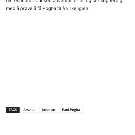
bli resultatet. Uansett Juventus er lei og ser seg ferdig
med å prøve å få Pogba til å virke igjen.
TAGS
Arsenal
Juventus
Paul Pogba