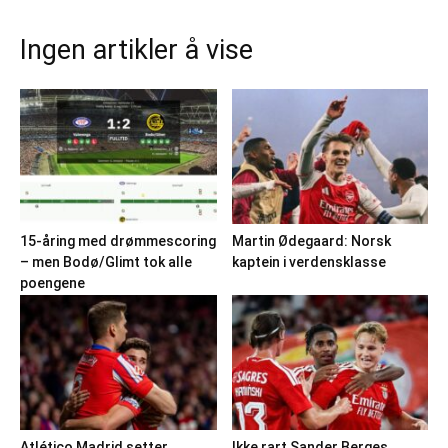
Ingen artikler å vise
15-åring med drømmescoring
Martin Ødegaard: Norsk
– men Bodø/Glimt tok alle
kaptein i verdensklasse
poengene
Atlético Madrid setter
Ikke rart Sander Berges