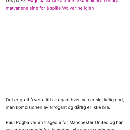
Les på F7:
Hugh Jackman-dietten! Skuespilleren endret
matvanene sine for å spille Wolverine igjen
Det er greit å være litt arrogant hvis man er skikkelig god,
men kombisjonen av arrogant og dårlig er ikke bra.
Paul Pogba var en tragedie for Manchester United og han
var er en tragedie for Juventus i sin andre runde hos