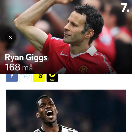
Hjem
Fotball
Fotball
Serie A
Venter ikke og ser om det blir
fire år!
Av
Michael Breines Oredam
-
13. september 2023
617
0