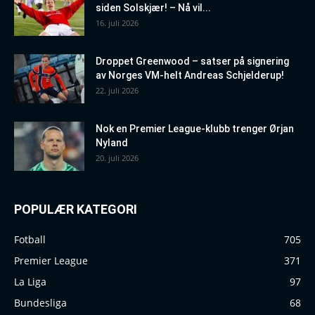
siden Solskjær! – Nå vil...
16. juli 2026
Droppet Greenwood – satser på signering
av Norges VM-helt Andreas Schjelderup!
22. juli 2026
Nok en Premier League-klubb trenger Ørjan
Nyland
20. juli 2026
POPULÆR KATEGORI
Fotball
705
Premier League
371
La Liga
97
Bundesliga
68