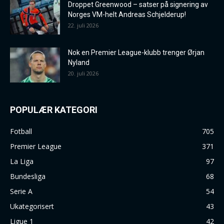
Droppet Greenwood – satser på signering av
Norges VM-helt Andreas Schjelderup!
22. juli 2026
Nok en Premier League-klubb trenger Ørjan
Nyland
20. juli 2026
POPULÆR KATEGORI
Fotball
705
Premier League
371
La Liga
97
Bundesliga
68
Serie A
54
Ukategorisert
43
Ligue 1
42