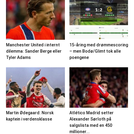
Manchester United i internt
15-åring med drømmescoring
dilemma: Sander Berge eller
– men Bodø/Glimt tok alle
Tyler Adams
poengene
Martin Ødegaard: Norsk
Atlético Madrid setter
kaptein i verdensklasse
Alexander Sørloth på
salgslista med en 450
millioner...