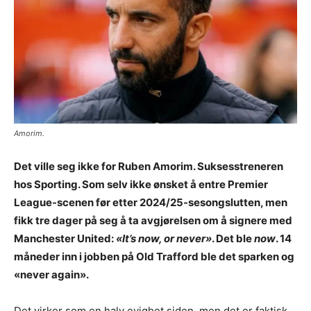
Amorim.
Det ville seg ikke for Ruben Amorim. Suksesstreneren
hos Sporting. Som selv ikke ønsket å entre Premier
League-scenen før etter 2024/25-sesongslutten, men
fikk tre dager på seg å ta avgjørelsen om å signere med
Manchester United:
«It’s now, or never»
. Det ble
now
. 14
måneder inn i jobben på Old Trafford ble det sparken og
«never again».
Det virker som en halv evighet siden, men det er faktisk