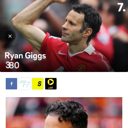
Hjem
Fotball
Fotball
Ruben Amorim har tatt
valget om hvilken liga han
definitivt ikke velger retur til
Av
T. Richardson
-
21. mai 2026
274
0