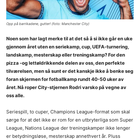
Opp på barrikadene, gutter! (foto: Manchester City)
Noen som har lagt merke til at det så å si ikke går en uke
gjennom året uten en seriekamp, cup, UEFA-turnering,
landskamp, mesterskap eller treningskamp? For den
pizza -og lettøldrikkende delen av oss, den perfekte
tilværelsen, men så sunt er det kanskje ikke å benke seg
foran skjermen for fotballkamp rundt 40-50 uker av
året.
Nå roper City-stjernen Rodri varsko på vegne av
oss alle.
Seriespill, to cuper, Champions League-format som skal
sørge for at det ikke er rom for en utbryterliga som Super
League, Nations League der treningskamper ikke lenger
er betydningsløse, mesterskap annethvert år. Pluss