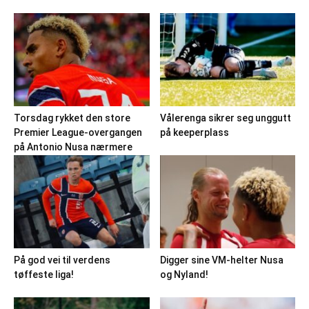
Torsdag rykket den store
Vålerenga sikrer seg unggutt
Premier League-overgangen
på keeperplass
på Antonio Nusa nærmere
På god vei til verdens
Digger sine VM-helter Nusa
tøffeste liga!
og Nyland!