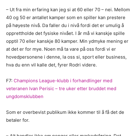
– Ut fra min erfaring kan jeg si at 60 eller 70 – nei. Mellom
40 og 50 er antallet kamper som en spiller kan prestere
på høyeste nivå. Da faller du i nivå fordi det er umulig å
opprettholde det fysiske nivået. I år må vi kanskje spille
opptil 70 eller kanskje 80 kamper. Min ydmyke mening er
at det er for mye. Noen må ta vare på oss fordi vi er
hovedpersonene i denne, la oss si, sport eller business,
hva du enn vil kalle det, fyrer Rodri videre.
F7:
Champions League-klubb i forhandlinger med
veteranen Ivan Perisic – tre uker etter bruddet med
ungdomsklubben
Som er overbevist publikum ikke kommer til å få det de
betaler for.
– Alt handler ikke om penger eller markedsføring. Det