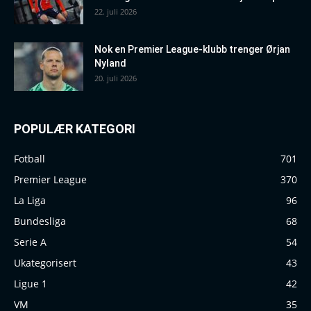
22. juli 2026
Nok en Premier League-klubb trenger Ørjan
Nyland
20. juli 2026
POPULÆR KATEGORI
Fotball
701
Premier League
370
La Liga
96
Bundesliga
68
Serie A
54
Ukategorisert
43
Ligue 1
42
VM
35