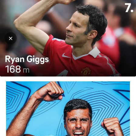
Hjem
Fotball
Fotball
Rodri varsler storstreik!
Av
T. Richardson
-
17. september 2024
474
0