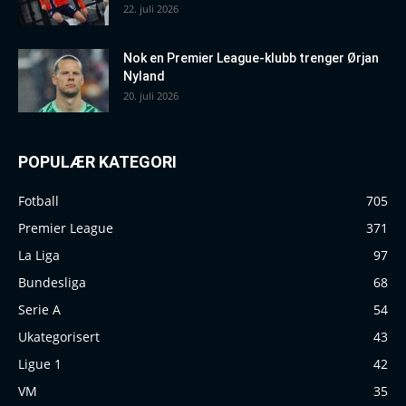
22. juli 2026
Nok en Premier League-klubb trenger Ørjan
Nyland
20. juli 2026
POPULÆR KATEGORI
Fotball
705
Premier League
371
La Liga
97
Bundesliga
68
Serie A
54
Ukategorisert
43
Ligue 1
42
VM
35