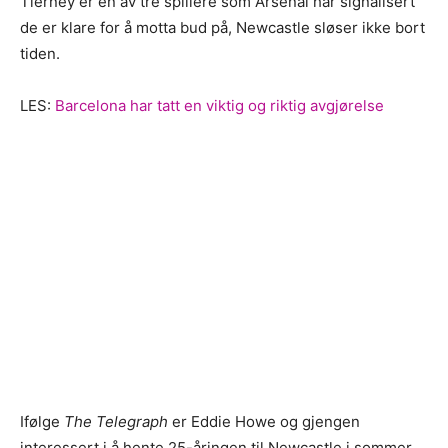
Tierney er en av tre spillere som Arsenal har signalisert
de er klare for å motta bud på, Newcastle sløser ikke bort
tiden.
LES:
Barcelona har tatt en viktig og riktig avgjørelse
Ifølge
The Telegraph
er Eddie Howe og gjengen
interessert i å hente 25-åringen til Newcastle i sommer.