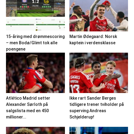
15-åring med drømmescoring
Martin Ødegaard: Norsk
– men Bodø/Glimt tok alle
kaptein i verdensklasse
poengene
Atlético Madrid setter
Ikke rart Sander Berges
Alexander Sørloth på
tidligere trener tviholder på
salgslista med en 450
superving Andreas
millioner...
Schjelderup!