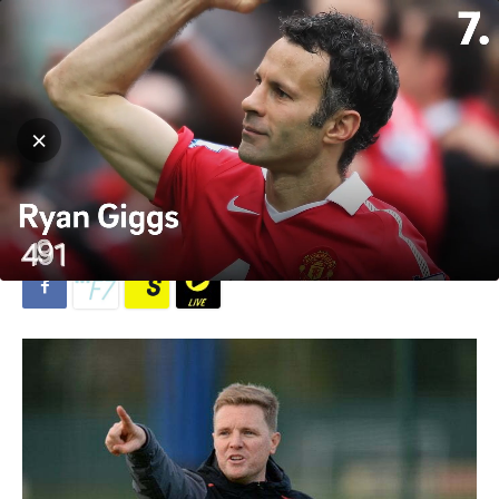
Hjem
Fotball
Fotball
Premier League
Klar for å hente den tidligere
Celtic-spilleren tilbake
Av
Gaardvik
-
7. mars 2023
662
0