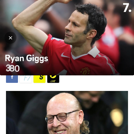
Hjem
Fotball
Fotball
Premier League
De kjøpte klubben for lånte
penger for snart 20 år siden
Av
Gaardvik
-
1. mars 2023
551
0