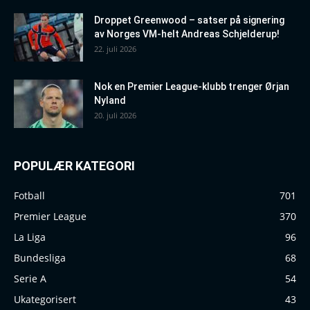
Droppet Greenwood – satser på signering
av Norges VM-helt Andreas Schjelderup!
22. juli 2026
Nok en Premier League-klubb trenger Ørjan
Nyland
20. juli 2026
POPULÆR KATEGORI
Fotball
701
Premier League
370
La Liga
96
Bundesliga
68
Serie A
54
Ukategorisert
43