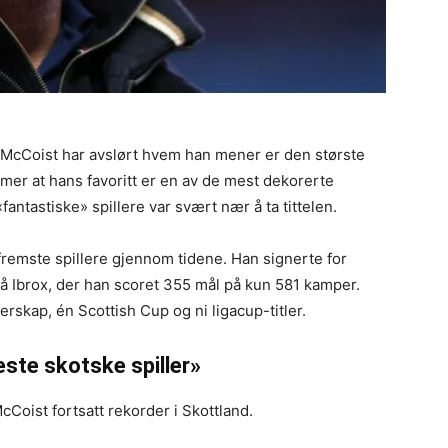
 McCoist har avslørt hvem han mener er den største
ømmer at hans favoritt er en av de mest dekorerte
ntastiske» spillere var svært nær å ta tittelen.
remste spillere gjennom tidene. Han signerte for
på Ibrox, der han scoret 355 mål på kun 581 kamper.
skap, én Scottish Cup og ni ligacup-titler.
este skotske spiller»
cCoist fortsatt rekorder i Skottland.