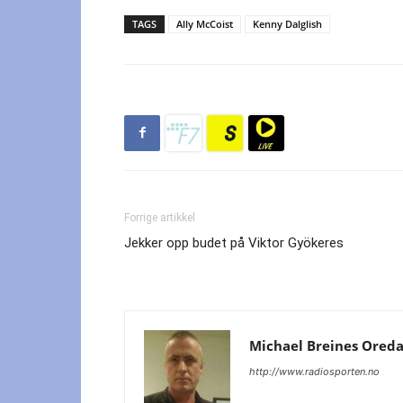
TAGS
Ally McCoist
Kenny Dalglish
Forrige artikkel
Jekker opp budet på Viktor Gyökeres
Michael Breines Ored
http://www.radiosporten.no