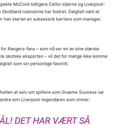
pekte McCoist tidligere Celtic-stjerne og Liverpool-
Skottland noensinne har fostret. Dalglish vant et
ør han startet en suksessrik karriere som manager.
 for Rangers-fans – som nå ser en av sine største
ste skotske eksporten – vil det for mange ikke komme
glish som sin personlige favoritt.
ox-helten at selv om spillere som Graeme Souness var
 andre enn Liverpool-legendaren som vinner:
ÅL! DET HAR VÆRT SÅ