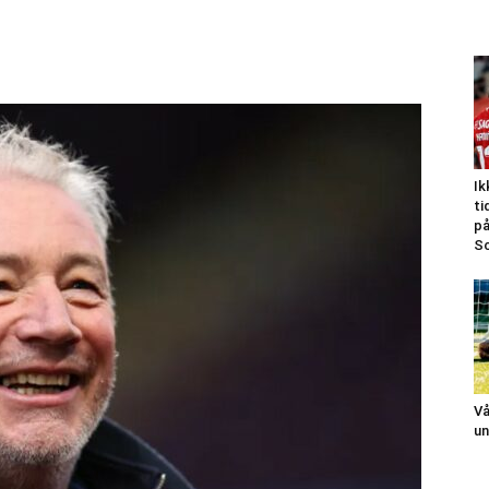
Ik
ti
på
Sc
Vå
un