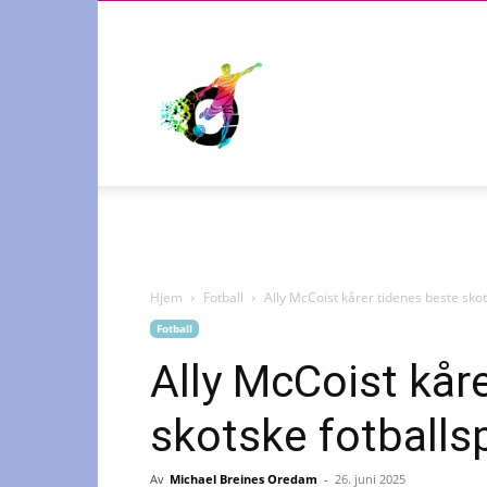
Radiosporten
Hjem
Fotball
Ally McCoist kårer tidenes beste skots
Fotball
Ally McCoist kår
skotske fotballsp
Av
Michael Breines Oredam
-
26. juni 2025