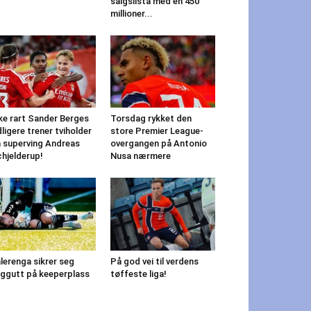
salgslista med en 450
millioner...
ke rart Sander Berges
Torsdag rykket den
dligere trener tviholder
store Premier League-
 superving Andreas
overgangen på Antonio
hjelderup!
Nusa nærmere
lerenga sikrer seg
På god vei til verdens
ggutt på keeperplass
tøffeste liga!