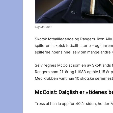
Ally McCoist
Skotsk fotballlegende og Rangers-ikon Ally
spilleren i skotsk fotballhistorie – og innr
spillerne noensinne, selv om mange andre «fa
Selv regnes McCoist som en av Skottlands f
Rangers som 21-åring i 1983 og ble i 15 år 
Med klubben vant han 10 skotske seriemester
McCoist: Dalglish er «tidenes b
Tross at han la opp for 40 år siden, holder M