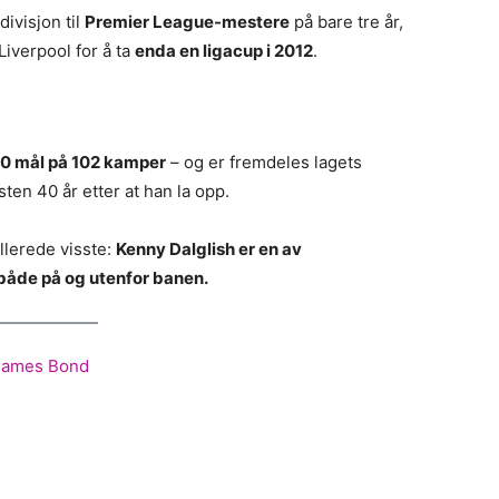
divisjon til
Premier League-mestere
på bare tre år,
Liverpool for å ta
enda en ligacup i 2012
.
0 mål på 102 kamper
– og er fremdeles lagets
ten 40 år etter at han la opp.
llerede visste:
Kenny Dalglish er en av
– både på og utenfor banen.
 James Bond