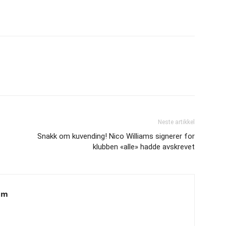
Neste artikkel
Snakk om kuvending! Nico Williams signerer for
klubben «alle» hadde avskrevet
am