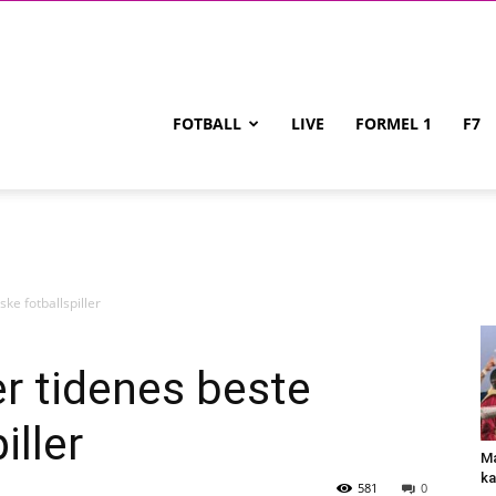
FOTBALL
LIVE
FORMEL 1
F7
ke fotballspiller
er tidenes beste
iller
Ma
ka
581
0