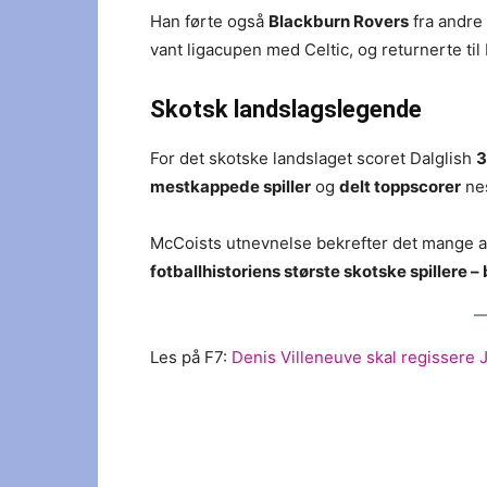
Han førte også
Blackburn Rovers
fra andre 
vant ligacupen med Celtic, og returnerte til 
Skotsk landslagslegende
For det skotske landslaget scoret Dalglish
3
mestkappede spiller
og
delt toppscorer
nes
McCoists utnevnelse bekrefter det mange a
fotballhistoriens største skotske spillere 
Les på F7:
Denis Villeneuve skal regissere