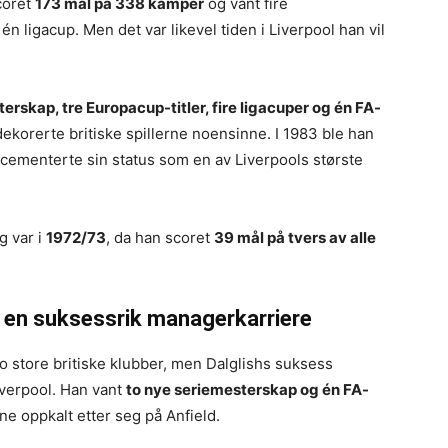
scoret
173 mål på 338 kamper
og vant fire
én ligacup. Men det var likevel tiden i Liverpool han vil
rskap, tre Europacup-titler, fire ligacuper og én FA-
ekorerte britiske spillerne noensinne. I 1983 ble han
cementerte sin status som en av Liverpools største
g var i
1972/73
, da han scoret
39 mål på tvers av alle
g en suksessrik managerkarriere
v to store britiske klubber, men Dalglishs suksess
iverpool. Han vant
to nye seriemesterskap og én FA-
une oppkalt etter seg på Anfield.