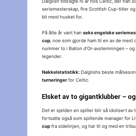
Dalglish tilbragte ni år hos Celtic, der han 
seriemesterskap, fire Scottish Cup-titler og 
bli mest husket for.
På åtte år vant han
seks engelske seriemeste
cup
, noe som gjorde ham til en av de mest d
nummer to i Ballon d’Or-avstemningen – og 
legender.
Nøkkelstatistikk:
Dalglishs beste målseson
turneringer
for Celtic.
Elsket av to gigantklubber – o
Det er sjelden en spiller blir så idolisert a
fortsatte også som spillende manager for L
cup
fra sidelinjen, og har til og med en trib