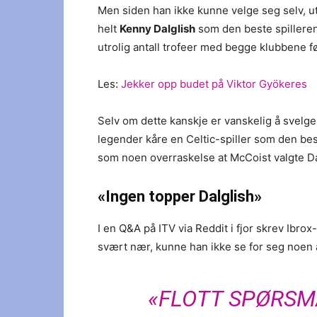
Men siden han ikke kunne velge seg selv, ut
helt
Kenny Dalglish
som den beste spilleren 
utrolig antall trofeer med begge klubbene f
Les:
Jekker opp budet på Viktor Gyökeres
Selv om dette kanskje er vanskelig å svelge
legender kåre en Celtic-spiller som den be
som noen overraskelse at McCoist valgte Dal
«Ingen topper Dalglish»
I en Q&A på ITV via Reddit i fjor skrev Ibr
svært nær, kunne han ikke se for seg noen
«FLOTT SPØRSM